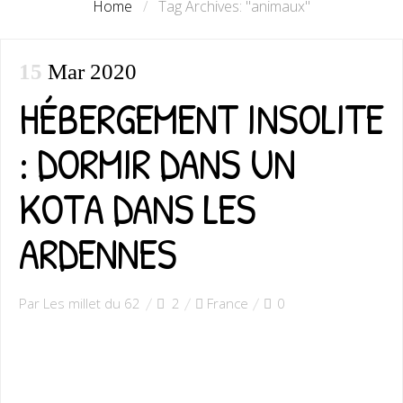
Home
/
Tag Archives: "animaux"
Qui sommes-nous ?
15
Mar 2020
Hauts de France
HÉBERGEMENT INSOLITE
: DORMIR DANS UN
Côte d’Opale
KOTA DANS LES
Lens
ARDENNES
Valenciennes
Par Les millet du 62
2
France
0
France