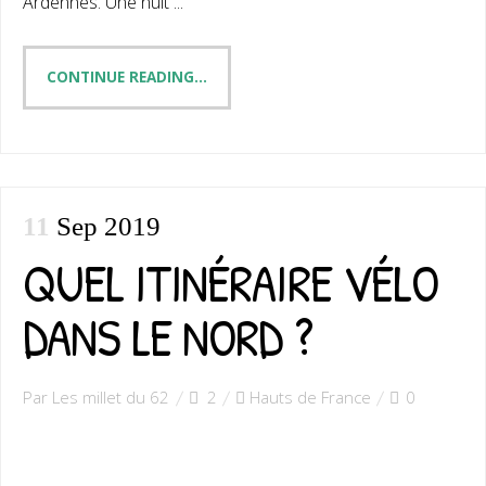
Ardennes. Une nuit ...
Mexique
CONTINUE READING...
Sri Lanka
Contact
11
Sep 2019
QUEL ITINÉRAIRE VÉLO
DANS LE NORD ?
Par Les millet du 62
2
Hauts de France
0