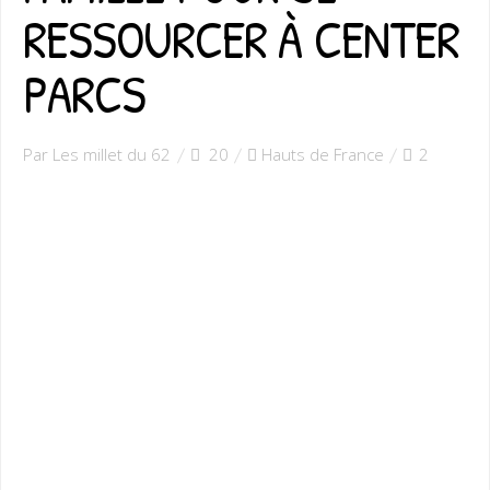
RESSOURCER À CENTER
PARCS
Par Les millet du 62
20
Hauts de France
2