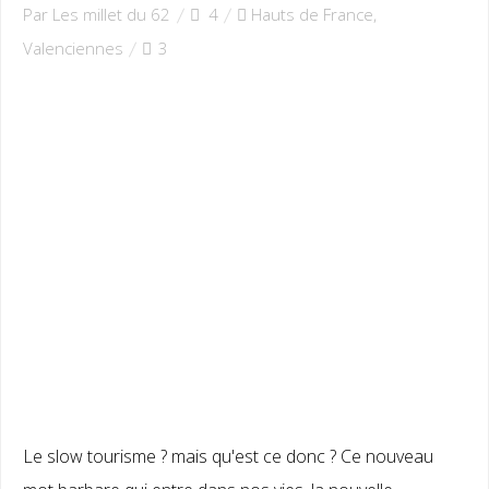
Par Les millet du 62
4
Hauts de France
,
Valenciennes
3
Le slow tourisme ? mais qu'est ce donc ? Ce nouveau